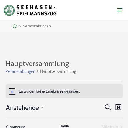
Zum
Inhalt
springen
Start
Veranstaltungen
Hauptversammlung
Veranstaltungen
Hauptversammlung
Veranstaltungen
Es wurden keine Ergebnisse gefunden.
Hinweis
Anstehende
Suche
Ver
Verans
Liste
Datum
wählen.
Heute
Nächste
Veranstaltungen
Vorherige