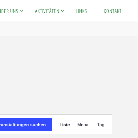
ÜBER UNS
AKTIVITÄTEN
LINKS
KONTAKT
Veranstaltung
ranstaltungen suchen
Liste
Monat
Tag