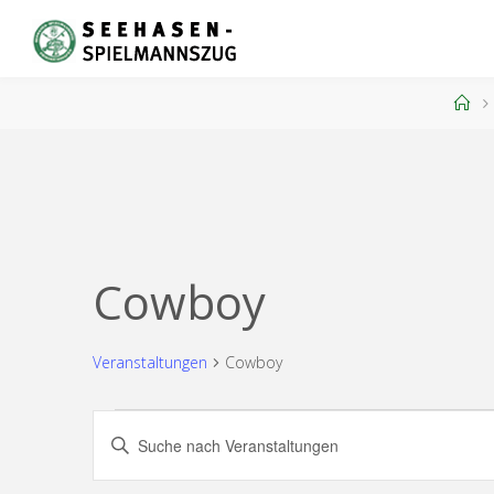
Zum
Inhalt
springen
Sta
Cowboy
Veranstaltungen
Cowboy
Veranstaltungen
Veranstaltungen
Bitte
Schlüsselwort